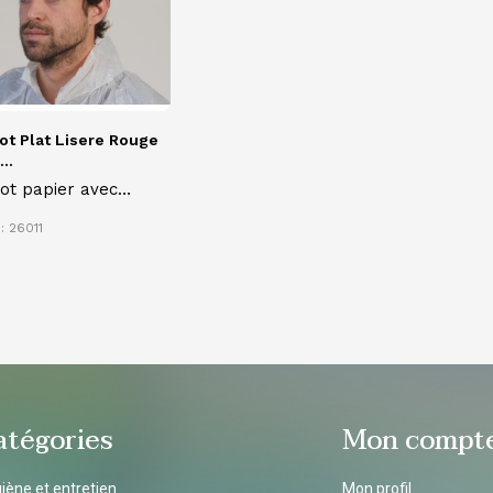
ot Plat Lisere Rouge
..
ot papier avec
eré rouge
: 26011
atégories
Mon compt
iène et entretien
Mon profil