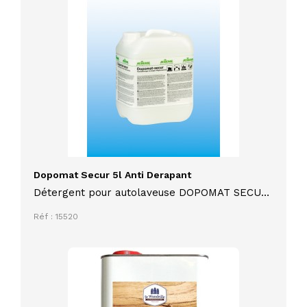
Dopomat Secur 5l Anti Derapant
Détergent pour autolaveuse DOPOMAT SECUR
5L avec propriétés antidérapantes pour
Réf : 15520
revêtements de sols durs ou souples résistant
à l'eau