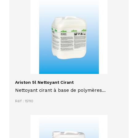
Ariston 5l Nettoyant Cirant
Nettoyant cirant à base de polymères
ARISTON bidon de 5L qui laisse un film
Réf : 15110
d'entretien autolustrant, antisalissures et
antidérapant