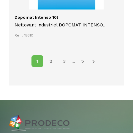
Dopomat Intenso 10l
Nettoyant industriel DOPOMAT INTENSO
hautement performant fortement alcalin 5
Réf : 15610
litres pour une dissolution spontanée des
salissures industrielles

1
2
3
5
…