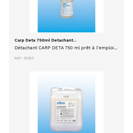
Carp Deta 750ml Detachant...
Détachant CARP DETA 750 ml prêt à l'emploi
pour moquettes et tout revêtements de sols
Réf : 15250
textiles et tissus d'ameublement