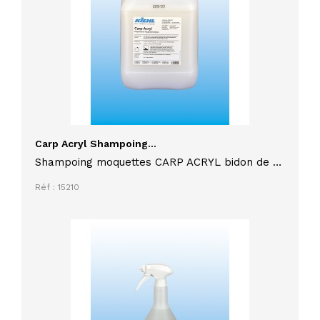
Carp Acryl Shampoing...
Shampoing moquettes CARP ACRYL bidon de 10
litres, mousse à grand pouvoir nettoyant,
Réf : 15210
préserve les fibres