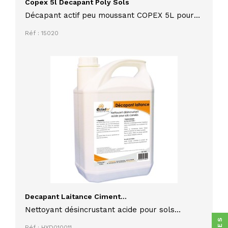
Copex 5l Decapant Poly Sols
Décapant actif peu moussant COPEX 5L pour
PVC, linoléum, caoutchouc , pierre naturelle ou
Réf : 15020
reconstituée
Decapant Laitance Ciment...
Nettoyant désincrustant acide pour sols
carrelés 5L
Réf : HYD010011