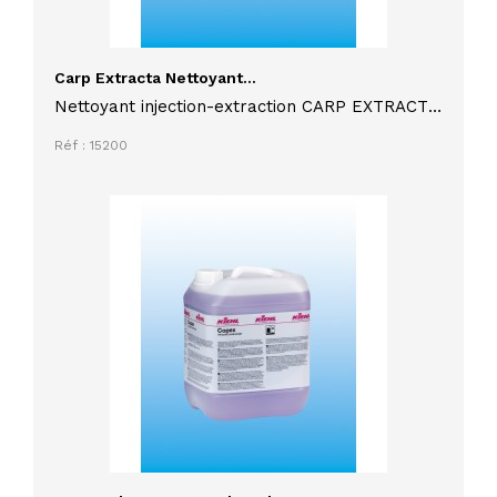
Carp Extracta Nettoyant...
Nettoyant injection-extraction CARP EXTRACTA
bidon de 5 litres pour revêtements textiles et
Réf : 15200
tissus d'ameublement