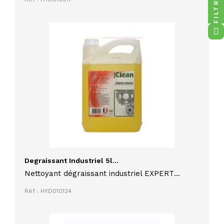
FILTRES
Degraissant Industriel 5l...
Nettoyant dégraissant industriel EXPERT
CLEAN 5 litres multi-usage concentré
Réf : HYD010124