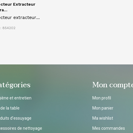
ecteur Extracteur
a...
ecteur extracteur
TRA POWER 11 I de
 : 854202
bli pour nettoyer,
er et sécher tout
e de tissus, tapis et
quettes
atégories
Mon compt
iène et entretien
Mon profil
 de la table
Mon panier
duits d’essuyage
Ma wishlist
essoires de nettoyage
Mes commandes