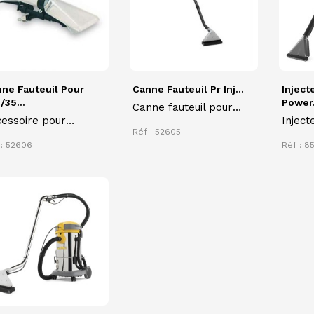
ne Fauteuil Pour
Canne Fauteuil Pr Inj...
Inject
/35...
Power.
Canne fauteuil pour
essoire pour
Inject
injecteur extracteur
Réf : 52605
ecteur extracteur
Power
 : 52606
Réf : 8
compac
nettoy
sécher
tissu