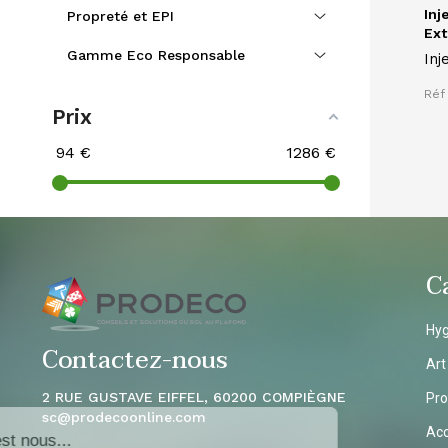
Inj
Propreté et EPI
Extr
Gamme Eco Responsable
Inj
EX
Réf
Ghi
Prix
lav
typ
94
€
1286
€
mo
C
Hyg
Contactez-nous
Art
2 RUE GUSTAVE EIFFEL, 60200 COMPIÈGNE
Pro
sc
@prodecoonline.com
Acc