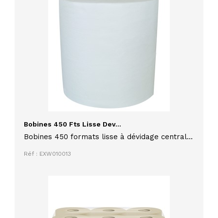
Bobines 450 Fts Lisse Dev...
Bobines 450 formats lisse à dévidage central
lot de 6 en ouate recyclé blanche lisse
Réf : EXW010013