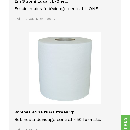
Em Strong Lucart L-One...
Essuie-mains à dévidage central L-ONE
miniblue STRONG LUCART 2 plis lot de 6
Réf : 32805-NOV010002
rouleaux de 350 feuilles
Bobines 450 Fts Gaufrees 2p...
FILTRES
Bobines à dévidage central 450 formats
gaufrées x 6
Réf : EXW010011