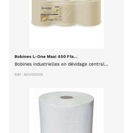
Bobines L-One Maxi 450 Fts...
Bobines industrielles en dévidage central
econatural L-One maxi 450 formats apte au
Réf : NOV010014
contact alimentaire