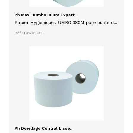
Ph Maxi Jumbo 380m Expert...
Papier Hygiènique JUMBO 380M pure ouate de
cellulose EXPERT WIPE Ecolabel lot de 6
Réf : EXW010010
rouleaux
Ph Devidage Central Lisse...