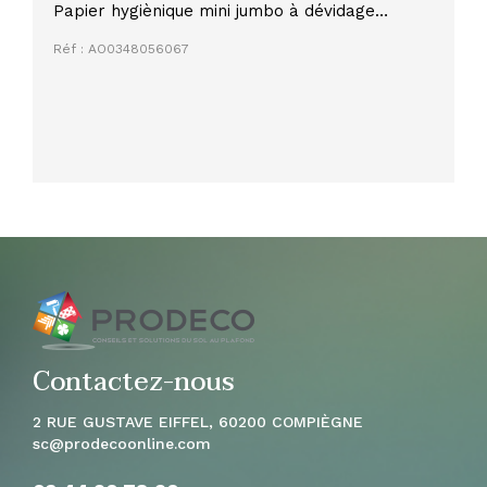
Papier hygiènique mini jumbo à dévidage
central longueur 200 mètres colis de 12
Réf : AO0348056067
Contactez-nous
2 RUE GUSTAVE EIFFEL, 60200 COMPIÈGNE
sc
@prodecoonline.com