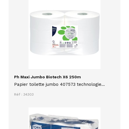
Ph Maxi Jumbo Biotech X6 250m
Papier toilette jumbo 407573 technologie
BIOTECH pure cellulose 2 plis 2 x16,5 gr lot de
Réf : 34303
6 rouleaux