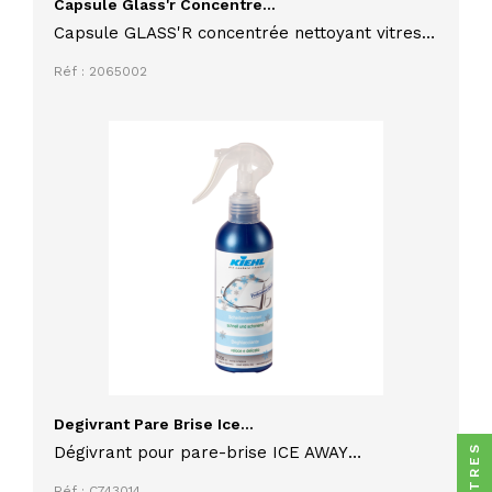
Capsule Glass'r Concentre...
Capsule GLASS'R concentrée nettoyant vitres
et surfaces modernes IDEGREEN
Réf : 2065002
Degivrant Pare Brise Ice...
FILTRES
Dégivrant pour pare-brise ICE AWAY
vaporisateur 200 ml, action rapide et douce,
Réf : C743014