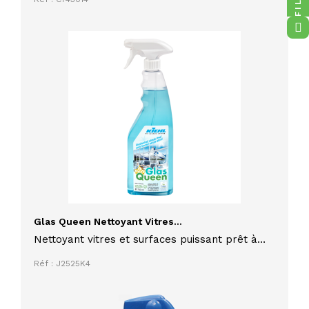
protège contre la reformation de givre
Glas Queen Nettoyant Vitres...
Nettoyant vitres et surfaces puissant prêt à
l'emploi GLAS QUEEN 750 ml Ecolabel
Réf : J2525K4