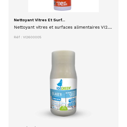
Nettoyant Vitres Et Surf...
Nettoyant vitres et surfaces alimentaires VI2.6
EXPERT CLEAN 5L adapté pour les vitres,
Réf : VI2600005
plexiglas, alu, inox