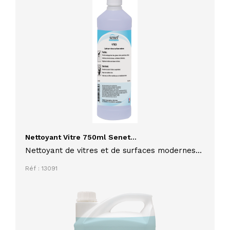
Nettoyant Vitre 750ml Senet...
Nettoyant de vitres et de surfaces modernes
SENET 614 750 ml, dégraisse sans laisser de
Réf : 13091
traces