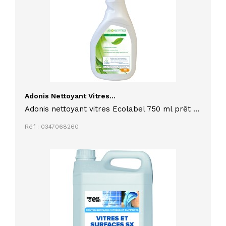
Adonis Nettoyant Vitres...
Adonis nettoyant vitres Ecolabel 750 ml prêt à
l'emploi pour surfaces vitrées y compris en
Réf : 0347068260
milieu alimentaire