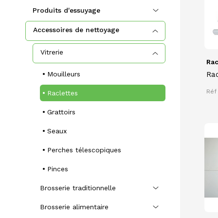
Produits d'essuyage
Accessoires de nettoyage
Vitrerie
Rac
Mouilleurs
Rac
do
Réf
Raclettes
con
Grattoirs
Seaux
Perches télescopiques
Pinces
Brosserie traditionnelle
Brosserie alimentaire