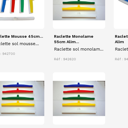
lette Mousse 45cm...
Raclette Monolame
Racle
55cm Alim...
Alim
lette sol mousse
Raclette sol monolame
Raclet
uble lame 45 cm
 : 942700
à contact alimentaire
alime
tact alimentaire
Réf : 942620
Réf : 9
55 cm différentes
couleurs