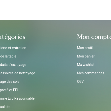
atégories
Mon compt
iène et entretien
Mon profil
 de la table
Mon panier
duits d’essuyage
Ma wishlist
essoires de nettoyage
Mes commandes
age des sols
CGV
preté et EPI
mme Eco Responsable
ualités