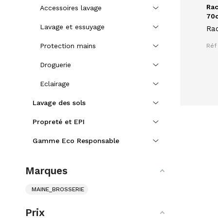
Rac
Accessoires lavage
70c
Lavage et essuyage
Ra
cm
Protection mains
Réf 
su
uti
Droguerie
ali
Eclairage
Lavage des sols
Propreté et EPI
Gamme Eco Responsable
Marques
MAINE_BROSSERIE
Prix