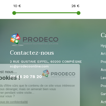
10
€
26
€
C
Hyg
Contactez-nous
Art
2 RUE GUSTAVE EIFFEL, 60200 COMPIÈGNE
Pro
sc
@prodecoonline.com
Acc
03 44 20 78
20
Lav
Pro
Ga
Act