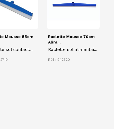
tte Mousse 55cm
Raclette Mousse 70cm
Alim...
te sol contact
Raclette sol alimentaire
ntaire 55 cm
70 cm gamme
42710
Réf : 942720
DAUPHIN