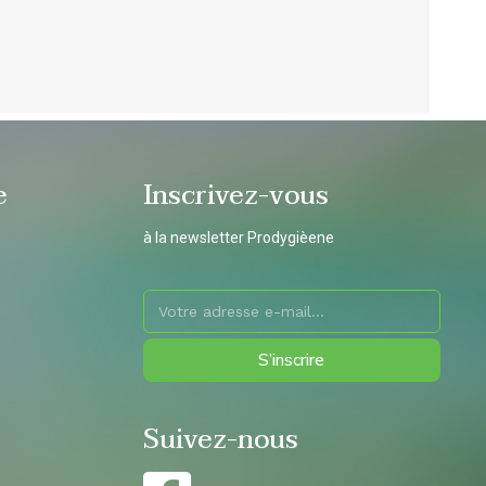
 surfaces,
ergonomique en hêtre
ine jusqu'à 240°
e
Inscrivez-vous
à la newsletter Prodygièene
S’inscrire
Suivez-nous