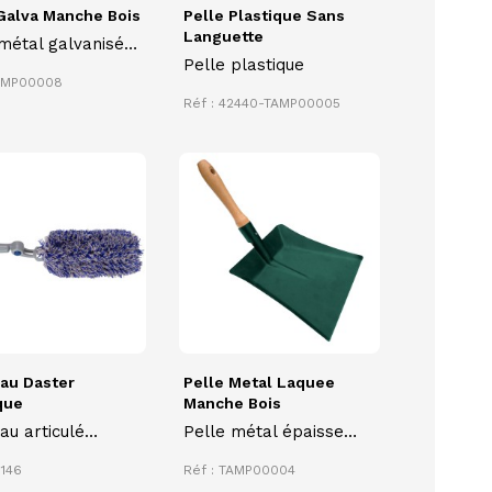
Galva Manche Bois
Pelle Plastique Sans
Languette
métal galvanisée
Pelle plastique
manche bois
TAMP00008
Réf : 42440-TAMP00005
au Daster
Pelle Metal Laquee
que
Manche Bois
u articulé
Pelle métal épaisse
ique DASTER pour
haute qualité avec un
9146
Réf : TAMP00004
poussièrage de
manche bois