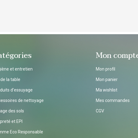
toutes
s'incl
atégories
Mon compt
iène et entretien
Mon profil
 de la table
Mon panier
duits d’essuyage
Ma wishlist
essoires de nettoyage
Mes commandes
age des sols
CGV
preté et EPI
mme Eco Responsable