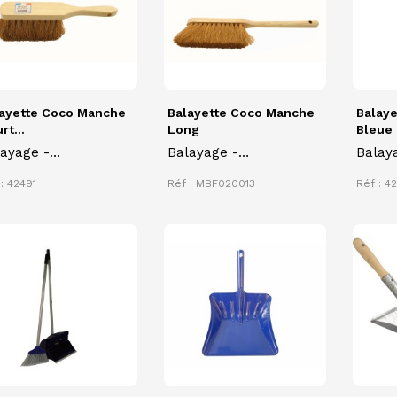
ayette Coco Manche
Balayette Coco Manche
Balaye
rt...
Long
Bleue
ayage -
Balayage -
Balay
poussiérage
Dépoussiérage
Dépou
: 42491
Réf : MBF020013
Réf : 4