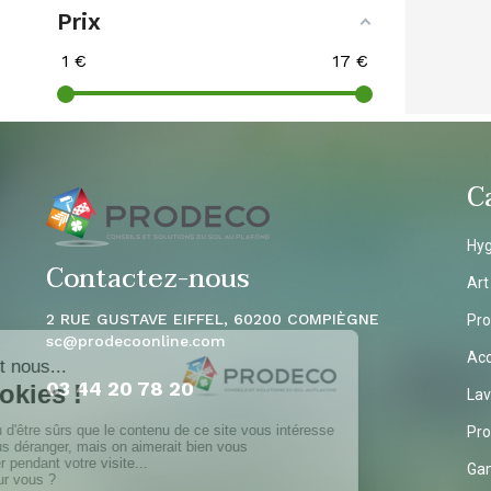
Prix
1
€
17
€
C
Hyg
Contactez-nous
Art
2 RUE GUSTAVE EIFFEL, 60200 COMPIÈGNE
Pro
sc
@prodecoonline.com
Acc
03 44 20 78
20
Lav
Pro
Ga