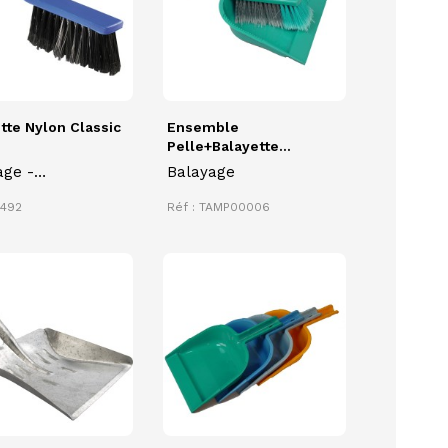
tte Nylon Classic
Ensemble
Pelle+balayette...
age -
Balayage
ssiérage
2492
Réf : TAMP00006