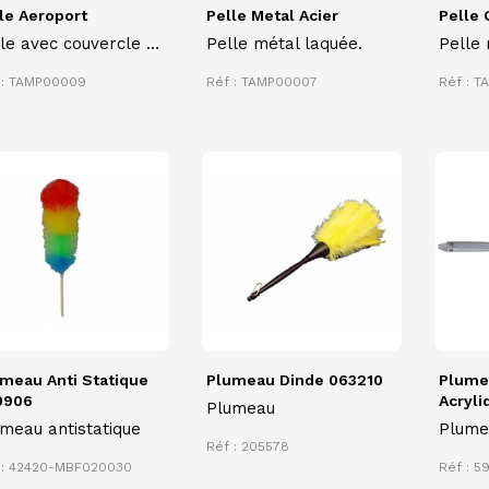
le Aeroport
Pelle Metal Acier
Pelle 
le avec couvercle +
Pelle métal laquée.
Pelle 
ayette
avec 
 : TAMP00009
Réf : TAMP00007
Réf : 
meau Anti Statique
Plumeau Dinde 063210
Plume
0906
Acryli
Plumeau
meau antistatique
Plumea
Réf : 205578
acryl
 : 42420-MBF020030
Réf : 5
le dé