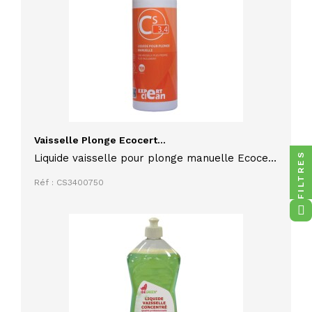
Vaisselle Plonge Ecocert...
FILTRES
Liquide vaisselle pour plonge manuelle Ecocert
CS 3.4 750ml gamme Alpha nettoyant et
Réf : CS3400750
dégraissant, fait briller sans laisser de traces