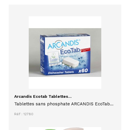
Arcandis Ecotab Tablettes...
Tablettes sans phosphate ARCANDIS EcoTab
carton de 60 tablettes Ecolabel pour tous les
Réf : 12780
lave-vaisselle domestiques courant sur le
marché