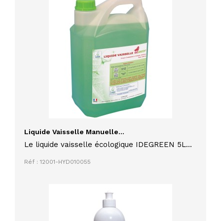
Liquide Vaisselle Manuelle...
Le liquide vaisselle écologique IDEGREEN 5L
est un détergent à fort pouvoir dégraissant
Réf : 12001-HYD010055
formulé pour le nettoyage manuel de la
vaisselle