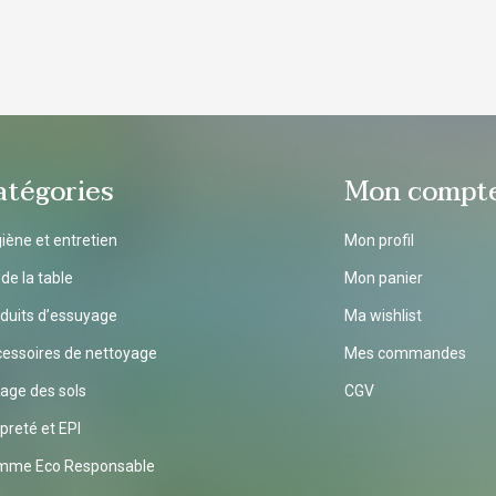
base d'acide lactique et
d'éthanol
atégories
Mon compt
iène et entretien
Mon profil
 de la table
Mon panier
duits d’essuyage
Ma wishlist
essoires de nettoyage
Mes commandes
age des sols
CGV
preté et EPI
mme Eco Responsable