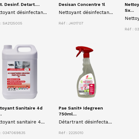
t. Desinf. Detart....
Desisan Concentre 1l
Nettoy
Sx...
toyant désinfectant
Nettoyant désinfectant
Nettoy
itaires bio 5L
liquide exempts d'acide
 : SA2125005
Réf : J401707
Exper
pert Clean gamme
DESISAN 1L pour les
Réf : 
4D (dé
TIBIOCIDE
surfaces et objets
détart
LIGATOIRE
résistant à l'eau
désinf
CERTIBIOCIDE
désodo
OBLIGATOIRE
toyant Sanitaire 4d
Pae Sanit+ Idegreen
.
750ml...
toyant sanitaire 4D
Détartrant désinfectant
 EXPERT CLEAN 5
PAE SANIT+ IDEGREEN
 : 0347069835
Réf : 2225010
res
pour sanitaire 750ml à