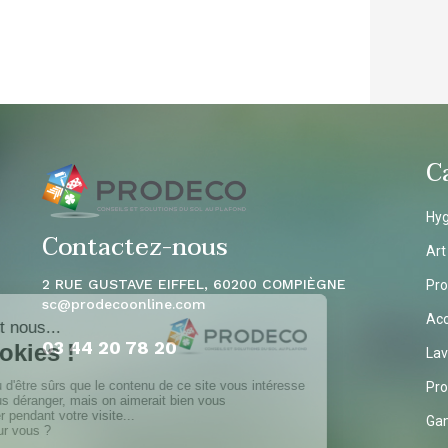
C
Hyg
Contactez-nous
Art
2 RUE GUSTAVE EIFFEL, 60200 COMPIÈGNE
Pro
sc
@prodecoonline.com
Acc
03 44 20 78
20
Lav
Pro
Ga