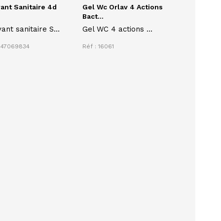
ant Sanitaire 4d
Gel Wc Orlav 4 Actions
Bact...
ant sanitaire SX
Gel WC 4 actions
t Clean 750 ml
ORLAV 1 litre
0347069834
Réf : 16061
tergent,
bactéricide et fongicide
rant,
CERTIBIOCIDE
ectant et
OBLIGATOIRE
risant)