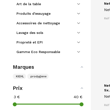
Net
Art de la table
Net
Produits d'essuyage
san
Réf
Ex
Accessoires de nettoyage
Alpha CER
OB
Lavage des sols
Propreté et EPI
Gamme Eco Responsable
Marques
KIEHL
prodygiene
Net
Prix
Sx..
Net
3
€
40
€
SX
Réf
lit