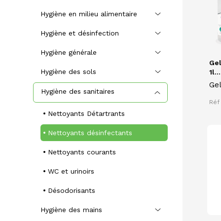
Hygiène en milieu alimentaire
Hygiène et désinfection
Hygiène générale
Gel
Hygiène des sols
1l...
Gel
Hygiène des sanitaires
1L 
Réf
dés
Nettoyants Détartrants
dés
bla
Nettoyants désinfectants
dé
Nettoyants courants
WC et urinoirs
Désodorisants
Hygiène des mains