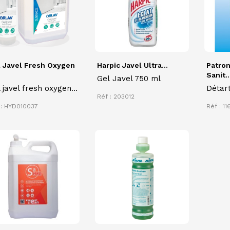
 Javel Fresh Oxygen
Harpic Javel Ultra...
Patron
Sanit..
Gel Javel 750 ml
 javel fresh oxygen
Détart
Réf : 203012
Orlav, nettoyant,
PATRO
 : HYD010037
Réf : 11
odorisant,
formul
infectant,
pour s
nchissant et
résist
tachant
l'eau 