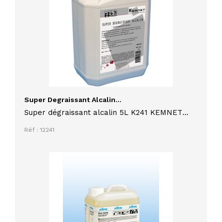
Super Degraissant Alcalin...
Super dégraissant alcalin 5L K241 KEMNET
pour tous types de sols, agréé contact
Réf : 12241
alimentaire