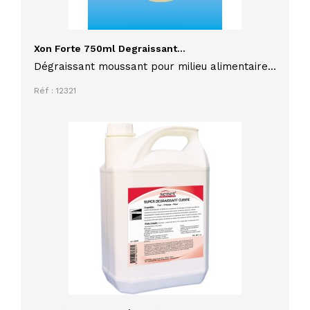
Xon Forte 750ml Degraissant...
Dégraissant moussant pour milieu alimentaire
XON FORTE 750 ml efficace contre les
Réf : 12321
graisses, huiles, protéines, résidus alimentaires
incrustés