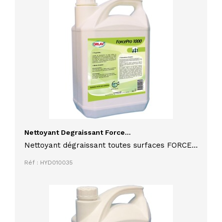
Nettoyant Degraissant Force...
Nettoyant dégraissant toutes surfaces FORCE
PRO 1000 pour milieu agro-alimentaire,
Réf : HYD010035
industries, collectivités