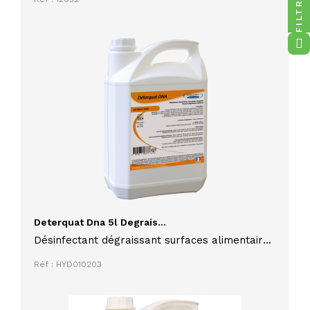
FILTRES
Deterquat Dna 5l Degrais...
Désinfectant dégraissant surfaces alimentaire
Deterquat DNA 5L
Réf : HYD010203