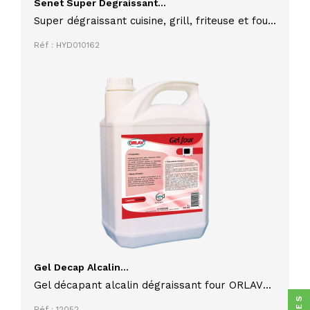
Senet Super Degraissant...
Super dégraissant cuisine, grill, friteuse et four
5L SENET
Réf : HYD010162
Gel Decap Alcalin...
Gel décapant alcalin dégraissant four ORLAV
5L
Réf : 12052