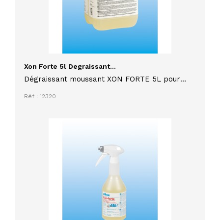
Xon Forte 5l Degraissant...
Dégraissant moussant XON FORTE 5L pour
surfaces en milieu alimentaire résistant à
Réf : 12320
l'alcalinité et également adapté pour le
nettoyage dans les piscines et en industrie