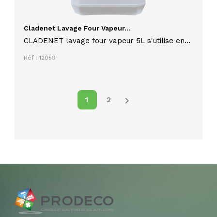
Cladenet Lavage Four Vapeur...
CLADENET lavage four vapeur 5L s'utilise en
industrie agro-alimentaire dans les domaines
Réf : 12059
de la viande, du poisson, des légumes, sur les
applications en circulation en présence de
métaux légers.

1
2