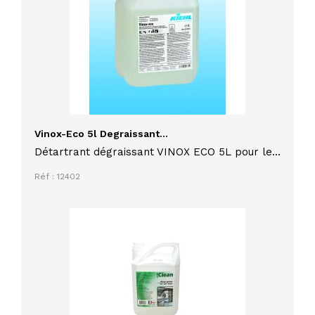
Vinox-Eco 5l Degraissant...
Détartrant dégraissant VINOX ECO 5L pour les
carrelages en céramiques, dalles de sécurité,
Réf : 12402
plans de travail et marmites en inox, de
préférence en milieu alimentaire, élimine aussi
les voiles de ciment