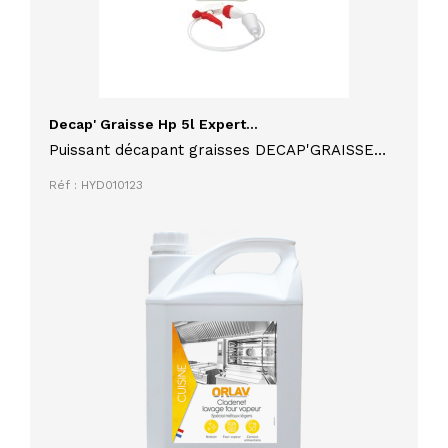
Decap' Graisse Hp 5l Expert...
Puissant décapant graisses DECAP'GRAISSE
HP EXPERT CLEAN 5L pour parois de four,
Réf : HYD010123
friteuse, plaque de cuisson, livré avec pistolet