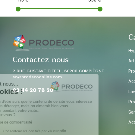
C
Hyg
Contactez-nous
Art
2 RUE GUSTAVE EIFFEL, 60200 COMPIÈGNE
Pro
sc
@prodecoonline.com
Acc
03 44 20 78
20
Lav
Pro
Ga
Act