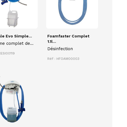
le Evo Simple...
Foamfaster Complet
1.1l...
me complet de
Désinfection
yage et de
CESI00119
ection des
Réf : HFOAM00003
ces