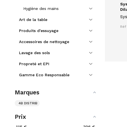
Sys
Hygiène des mains
Dil
Sys
Art de la table
DI
Réf
asp
Produits d'essuyage
chi
dif
Accessoires de nettoyage
cal
dos
Lavage des sols
con
Propreté et EPI
Gamme Eco Responsable
Marques
4B DISTRIB
Prix
115
€
396
€