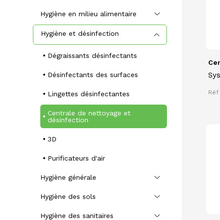
Hygiène en milieu alimentaire
Hygiène et désinfection
Dégraissants désinfectants
Cen
Désinfectants des surfaces
Sy
net
Réf
Lingettes désinfectantes
dés
sur
Centrale de nettoyage et
désinfection
3D
Purificateurs d'air
Hygiène générale
Hygiène des sols
Hygiène des sanitaires