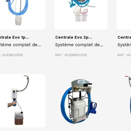
trale Evo 1p...
Centrale Evo 2p...
Centra
stème complet de
Système complet de
Systè
toyage et de
nettoyage et de
netto
 : HCENE00119
Réf : HCENM00219
Réf : H
infection des
désinfection des
désinf
faces
surfaces
surfa