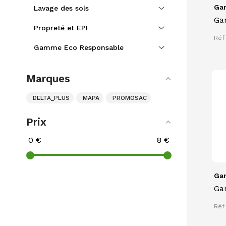
Gan
Lavage des sols
Ga
Propreté et EPI
hyp
Réf 
ét
Gamme Eco Responsable
45
Marques
DELTA_PLUS
MAPA
PROMOSAC
Prix
0
€
8
€
Gan
Ga
ros
Réf