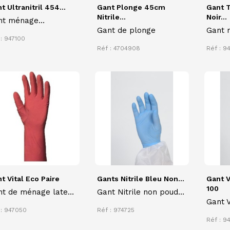
t Ultranitril 454...
Gant Plonge 45cm
Gant 
Nitrile...
Noir...
nt ménage
Gant de plonge
Gant 
oallergénique
: 947100
TECHN
anche ULTRANITRIL
Réf : 4704908
Réf : 9
protec
4
standa
confor
antid
t Vital Eco Paire
Gants Nitrile Bleu Non...
Gant V
100
nt de ménage latex
Gant Nitrile non poudré
Gant V
e flocké coton
à usage unique boite de
 : 947050
Réf : 974725
usage
100, qualité médicale et
Réf : 9
alimentaire, résistant,