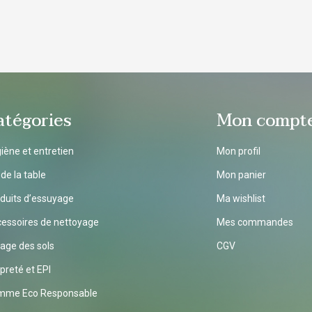
non stérile
atégories
Mon compt
iène et entretien
Mon profil
 de la table
Mon panier
duits d’essuyage
Ma wishlist
essoires de nettoyage
Mes commandes
age des sols
CGV
preté et EPI
mme Eco Responsable