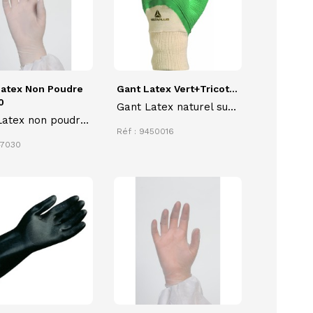
Latex Non Poudre
Gant Latex Vert+tricot...
0
Gant Latex naturel sur
Latex non poudré
support coton LA500
Réf : 9450016
ge unique
antidérapant adapté
47030
pour milieu agricole,
jardinage