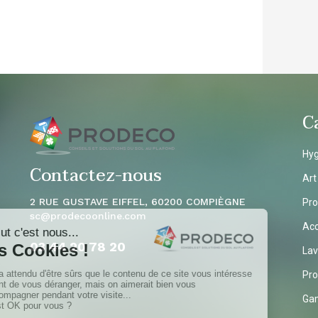
C
Hyg
Contactez-nous
Art
2 RUE GUSTAVE EIFFEL, 60200 COMPIÈGNE
Pro
sc
@prodecoonline.com
Acc
03 44 20 78
20
Lav
Pro
Ga