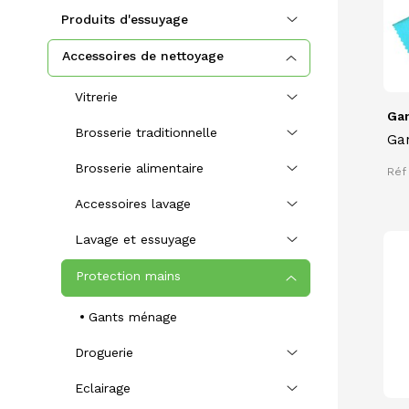
Produits d'essuyage
Accessoires de nettoyage
Vitrerie
Gan
Brosserie traditionnelle
Gan
JER
Brosserie alimentaire
Réf
int
tex
Accessoires lavage
ext
lon
Lavage et essuyage
Protection mains
Gants ménage
Droguerie
Eclairage