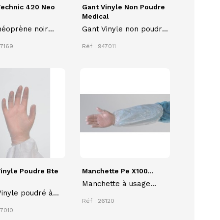
Technic 420 Neo
Gant Vinyle Non Poudre
Medical
néoprène noir
Gant Vinyle non poudré
IC 420 pour
à usage unique, boite
47169
Réf : 947011
tion chimique
de 100 , qualité
rd, souple et
alimentaire,
table, relief
ambidextre, bord roulé
érapant
inyle Poudre Bte
Manchette Pe X100...
Manchette à usage
inyle poudré à
unique
Réf : 26120
 unique
47010