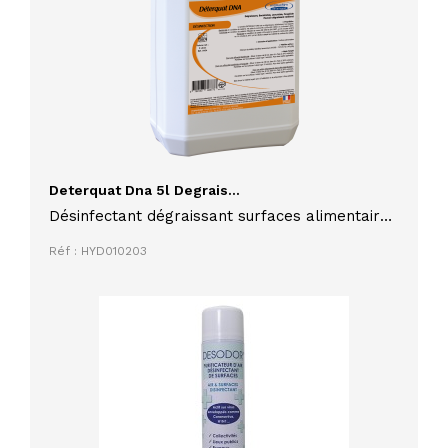
Deterquat Dna 5l Degrais...
Désinfectant dégraissant surfaces alimentaire
Deterquat DNA 5L
Réf : HYD010203