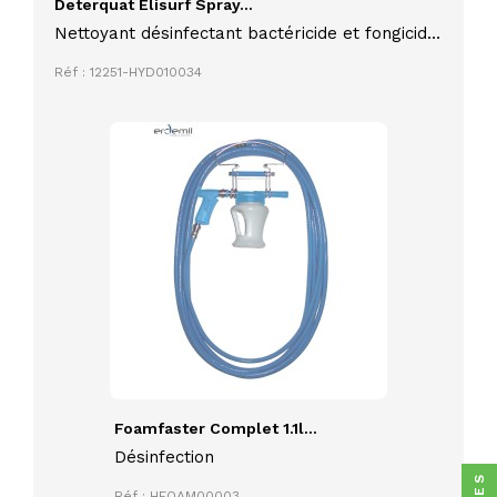
Deterquat Elisurf Spray...
Nettoyant désinfectant bactéricide et fongicide
ELISURF contact alimentaire 750 ml prêt à
Réf : 12251-HYD010034
l'emploi 750 ml
Foamfaster Complet 1.1l...
Désinfection
Réf : HFOAM00003