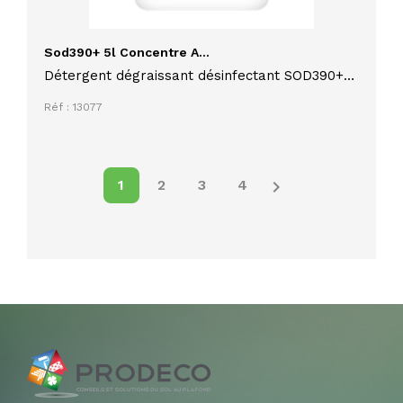
Sod390+ 5l Concentre A...
Détergent dégraissant désinfectant SOD390+
concentré à diluer 5L pour toutes surfaces
Réf : 13077
lavables

1
2
3
4