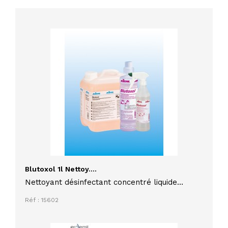
Blutoxol 1l Nettoy....
Nettoyant désinfectant concentré liquide
BLUTOXOL 1 litre pour milieu alimentaire
Réf : 15602
HACCP exempt de parfum CERTIBIOCIDE
OBLIGATOIRE