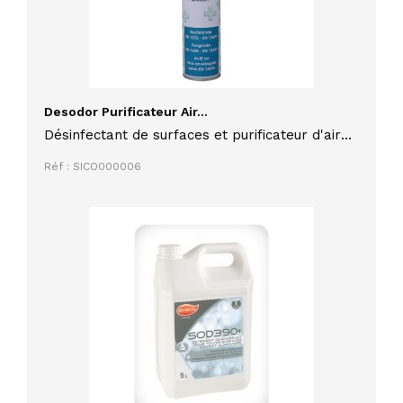
Desodor Purificateur Air...
Désinfectant de surfaces et purificateur d'air
750 ml U2 agréablement parfumé à la menthe
Réf : SICO000006
efficace sur Coronavirus selon norme EN
14476