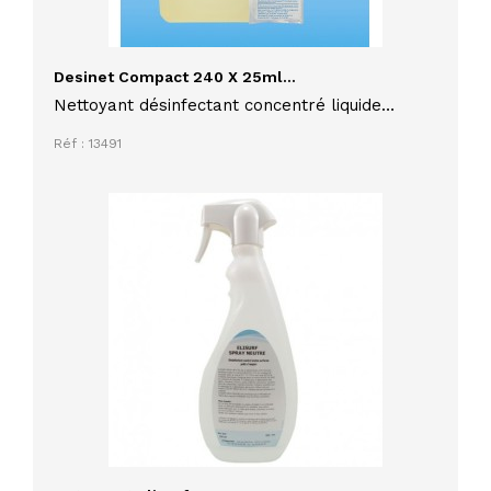
Desinet Compact 240 X 25ml...
Nettoyant désinfectant concentré liquide
exempt d'aldéhydes DESINET COMPACT 240
Réf : 13491
dosettes pour les sols, murs, plafonds et
mobiliers résistants à l'eau