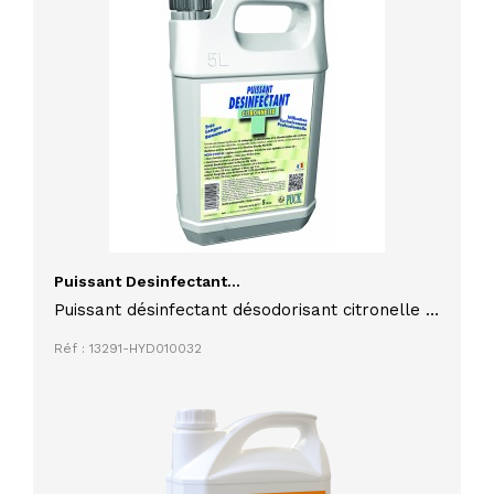
Puissant Desinfectant...
Puissant désinfectant désodorisant citronelle 5
litres PUCK idéal collectivités et vide ordure
Réf : 13291-HYD010032
CERTIBIOCIDE OBLIGATOIRE