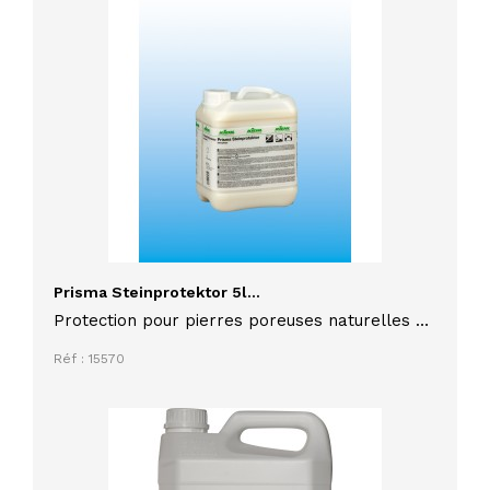
Prisma Steinprotektor 5l...
Protection pour pierres poreuses naturelles ou
reconstituée comme le marbre PRISMA
Réf : 15570
STEINPROTEKTOR 5 litres