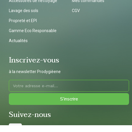
Accessoires de nettoyage
Mes commandes
Lavage des sols
CGV
Propreté et EPI
Gamme Eco Responsable
Actualités
Inscrivez-vous
à la newsletter Prodygièene
S’inscrire
Suivez-nous