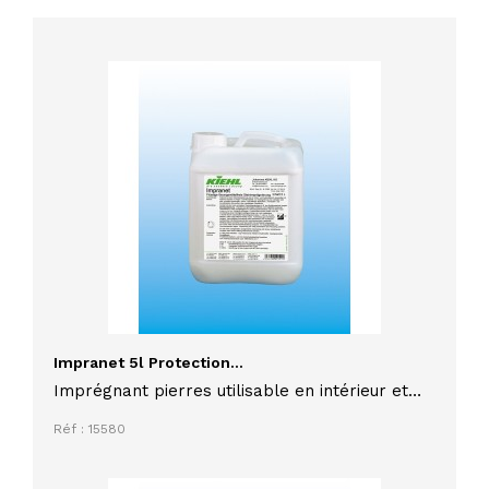
Impranet 5l Protection...
Imprégnant pierres utilisable en intérieur et
extérieur IMPRANET 5L hydrophoble et
Réf : 15580
oléophobe