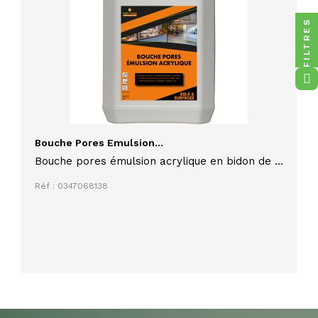
FILTRES
Bouche Pores Emulsion...
Bouche pores émulsion acrylique en bidon de 5
litres pour la protection des sols, permet le
Réf : 0347068138
colmatage de tout revêtement plastique et
poreux