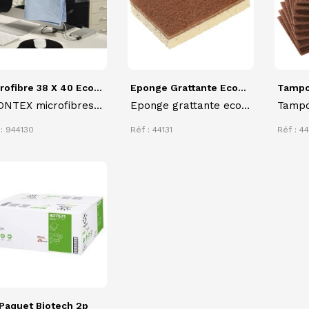
rofibre 38 X 40 Eco...
Eponge Grattante Eco...
Tampon
ONTEX microfibres
Eponge grattante eco
Tampo
x 40 cm Eco
responsable sponrex
respo
: 944130
Réf : 44131
Réf : 4
ponsable lot de 5
100
100
Paquet Biotech 2p