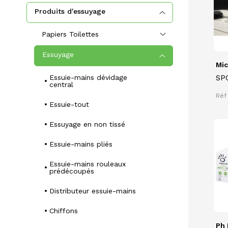
Produits d'essuyage
Papiers Toilettes
Essuyage
Mic
Essuie-mains dévidage
SP
central
38 
Réf 
Res
Essuie-tout
Essuyage en non tissé
Essuie-mains pliés
Essuie-mains rouleaux
prédécoupés
Distributeur essuie-mains
Chiffons
Ph 