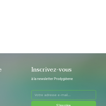
e
Inscrivez-vous
à la newsletter Prodygièene
S’inscrire