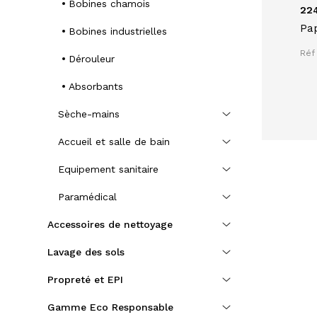
Bobines chamois
224
Pap
Bobines industrielles
407
Réf
40 
Dérouleur
for
Absorbants
Sèche-mains
Accueil et salle de bain
Equipement sanitaire
Paramédical
Accessoires de nettoyage
Lavage des sols
Propreté et EPI
Gamme Eco Responsable