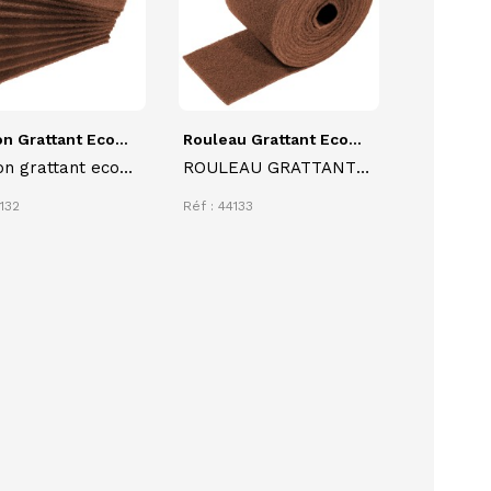
 Grattant Eco...
Rouleau Grattant Eco...
n grattant eco
ROULEAU GRATTANT
nsable Mercury
ECO RESPONSABLE
4132
Réf : 44133
MERCURY 100 6 mètres