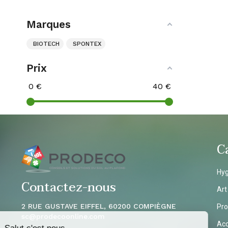
Marques
BIOTECH
SPONTEX
Prix
0
€
40
€
C
Hyg
Contactez-nous
Art
2 RUE GUSTAVE EIFFEL, 60200 COMPIÈGNE
Pro
sc
@prodecoonline.com
Acc