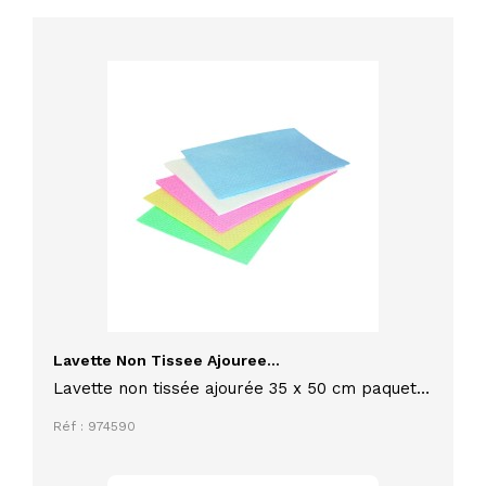
Lavette Non Tissee Ajouree...
Lavette non tissée ajourée 35 x 50 cm paquet
de 25 à usage humide pour le nettoyage,
Réf : 974590
agréées contact alimentaire