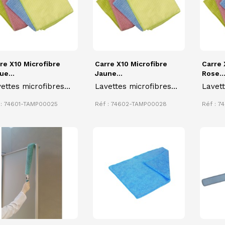
re X10 Microfibre
Carre X10 Microfibre
Carre 
ue...
Jaune...
Rose..
ettes microfibres
Lavettes microfibres
Lavett
rées 38 x 38 cm
carrées 38 x 38 cm
carré
 : 74601-TAMP00025
Réf : 74602-TAMP00028
Réf : 