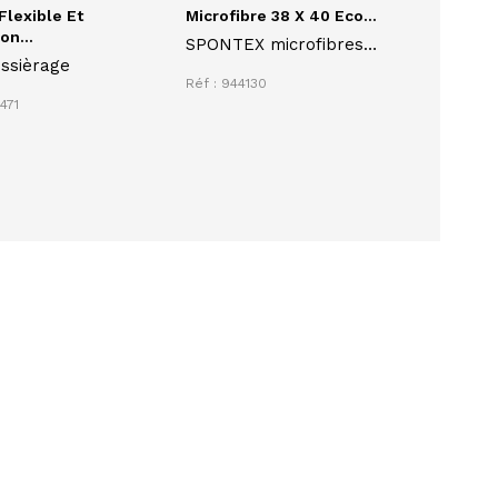
lexible Et
Microfibre 38 X 40 Eco...
n...
SPONTEX microfibres
ssièrage
38 x 40 cm Eco
Réf : 944130
Responsable lot de 5
471