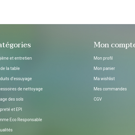
atégories
Mon compt
iène et entretien
Mon profil
 de la table
Mon panier
duits d’essuyage
Ma wishlist
essoires de nettoyage
Mes commandes
age des sols
CGV
preté et EPI
mme Eco Responsable
ualités