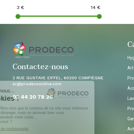
3
€
14
€
C
Hyg
Contactez-nous
Art
2 RUE GUSTAVE EIFFEL, 60200 COMPIÈGNE
Pro
sc
@prodecoonline.com
Acc
03 44 20 78
20
Lav
Pro
Ga
Act