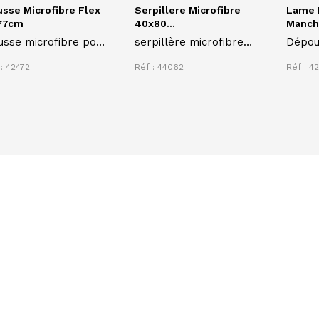
sse Microfibre Flex
Serpillere Microfibre
Lame F
*7cm
40x80...
Mancho
sse microfibre pour
serpillère microfibre
Dépou
tème flex
bleue
: 42472
Réf : 44062
Réf : 42