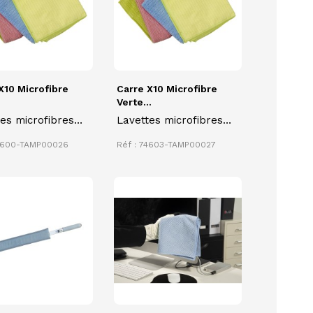
X10 Microfibre
Carre X10 Microfibre
.
Verte...
es microfibres
Lavettes microfibres
es 38 x 38 cm
carrées 38 x 38 cm
74600-TAMP00026
Réf : 74603-TAMP00027