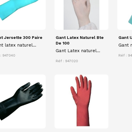
t Jersette 300 Paire
Gant Latex Naturel Bte
Gant U
De 100
t latex naturel
Gant 
Gant Latex naturel
SETTE 300 finition
hypoa
 : 947040
Réf : 9
poudré à usage unique
érieure support
étanc
Réf : 947020
tile et finition
454
érieure lisse
gueur 29-33 cm.