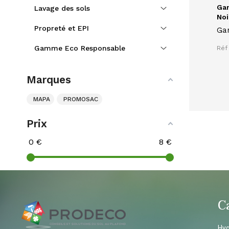
Gan
Lavage des sols
Noir
Propreté et EPI
Gan
TE
Gamme Eco Responsable
Réf 
pro
sta
con
Marques
ant
MAPA
PROMOSAC
Prix
0
€
8
€
C
Hyg