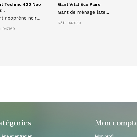
t Technic 420 Neo
Gant Vital Eco Paire
...
Gant de ménage latex
t néoprène noir
rose flocké coton
Réf : 947050
CHNIC 420 pour
: 947169
tection chimique
ndard, souple et
fortable, relief
idérapant
atégories
Mon compt
iène et entretien
Mon profil