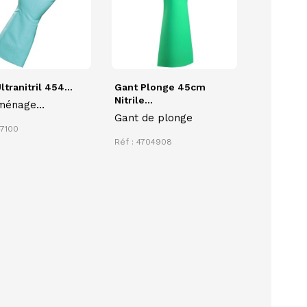
ltranitril 454...
Gant Plonge 45cm
Nitrile...
ménage
Gant de plonge
llergénique
47100
he ULTRANITRIL
Réf : 4704908