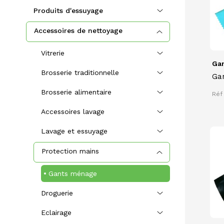
Produits d'essuyage
Accessoires de nettoyage
Vitrerie
Gan
Brosserie traditionnelle
Gan
JER
Brosserie alimentaire
Réf
int
tex
Accessoires lavage
ext
lon
Lavage et essuyage
Protection mains
Gants ménage
Droguerie
Eclairage