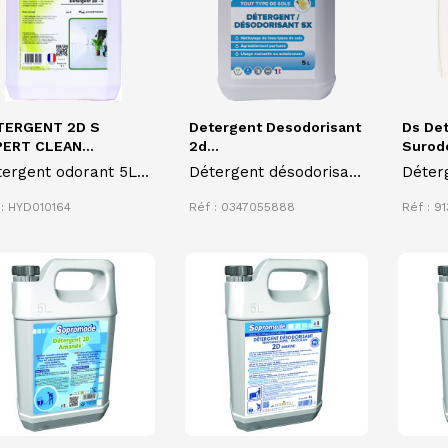
TERGENT 2D S
Detergent Desodorisant
Ds De
ERT CLEAN...
2d...
Surodo
ergent odorant 5L
Détergent désodorisant
Déter
mplemousse
2D SX EXPERT CLEAN
DS ne
 : HYD010164
Réf : 0347055888
Réf : 91
5 litres parfum citron
préci
pour le nettoyage des
ODEUR
sols
nettoy
toutes
lavabl