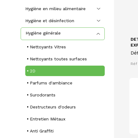
Hygiène en milieu alimentaire
Hygiène et désinfection
Hygiène générale
DE
EXP
Nettoyants Vitres
Dét
Nettoyants toutes surfaces
pa
Réf
2D
Parfums d'ambiance
Surodorants
Destructeurs d'odeurs
Entretien Métaux
Anti Graffiti