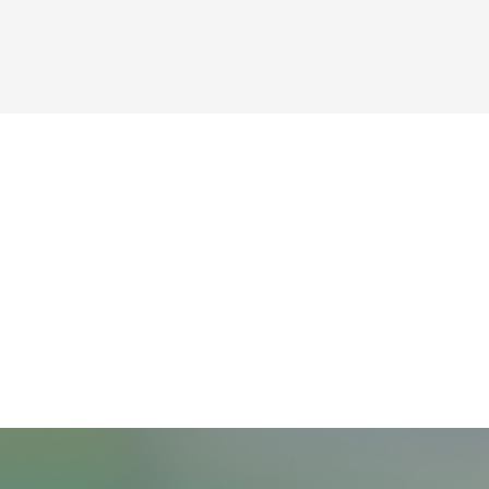
ocert PLANETE 2D
ron vert 5 litres