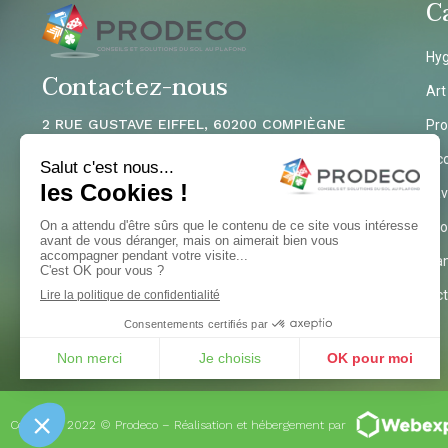
C
Hyg
Contactez-nous
Art
2 RUE GUSTAVE EIFFEL, 60200 COMPIÈGNE
Pro
sc
@prodecoonline.com
Acc
03 44 20 78
20
Lav
Pro
Ga
Act
Copyright 2022 © Prodeco – Réalisation et hébergement par