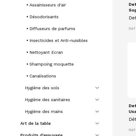
Det
Assainisseurs d'air
Sop
Désodorisants
De
SO
Diffuseurs de parfums
Réf
lit
sur
Insecticides et Anti-nuisibles
des
Nettoyant Ecran
Shampoing moquette
Canalisations
Hygiène des sols
Hygiène des sanitaires
Det
Hygiène des mains
Usa
Dét
Art de la table
san
Réf
usa
Produits d'essuyage