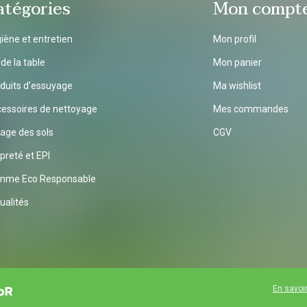
atégories
Mon compt
iène et entretien
Mon profil
 de la table
Mon panier
duits d’essuyage
Ma wishlist
essoires de nettoyage
Mes commandes
age des sols
CGV
preté et EPI
mme Eco Responsable
ualités
En savoir