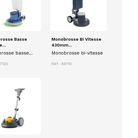
rosse Basse
Monobrosse Bi Vitesse
...
430mm...
rosse basse
Monobrosse bi-vitesse
se HFM1515G
27120
Réf : 49710
IC pour le
age et le
age de différents
de sols