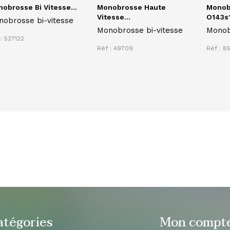
obrosse Bi Vitesse...
Monobrosse Haute
Monob
Vitesse...
O143s1
obrosse bi-vitesse
Monobrosse bi-vitesse
Monob
: 527122
orbita
Réf : 49709
Réf : 8
&amp;
largeu
430mm
vibrat
atégories
Mon compt