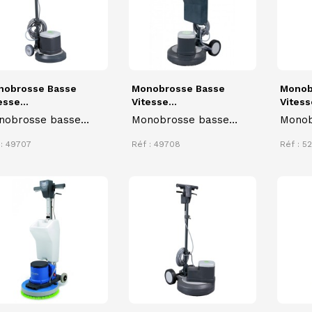
nobrosse Basse
Monobrosse Basse
Monob
esse...
Vitesse...
Vitesse
nobrosse basse
Monobrosse basse
Monob
esse
vitesse
vites
 : 49707
Réf : 49708
Réf : 5
NUMAT
décap
nettoy
types 